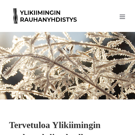
Skip
to
content
Tervetuloa Ylikiimingin