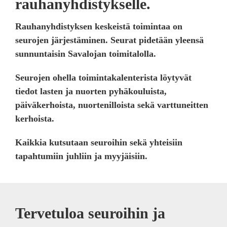
rauhanyhdistykselle.
Rauhanyhdistyksen keskeistä toimintaa on
seurojen järjestäminen. Seurat pidetään yleensä
sunnuntaisin Savalojan toimitalolla.
Seurojen ohella toimintakalenterista löytyvät
tiedot lasten ja nuorten pyhäkouluista,
päiväkerhoista, nuortenilloista sekä varttuneitten
kerhoista.
Kaikkia kutsutaan seuroihin sekä yhteisiin
tapahtumiin juhliin ja myyjäisiin.
Tervetuloa seuroihin ja