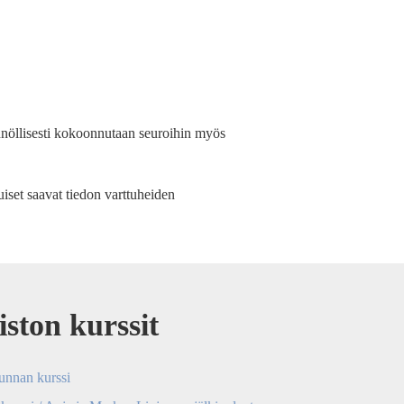
ännöllisesti kokoonnutaan seuroihin myös
uiset saavat tiedon varttuheiden
iston kurssit
unnan kurssi