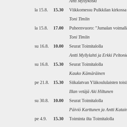
Ahti Myllykoski
la 15.8.
15.30
Viikkomessu Pulkkilan kirkossa
Toni Timlin
la 15.8.
17.00
Puheenvuoro: "Jumalan voimalla
Toni Timlin
su 16.8.
10.00
Seurat Toimitalolla
Antti Myllylahti ja Erkki Pelton
su 16.8.
15.30
Seurat Toimitalolla
Kauko Kämäräinen
pe 21.8.
15.30
Siikalatvan Yläkoululaisten tois
Illan vetäjä Aki Hiltunen
su 30.8.
10.00
Seurat Toimitalolla
Päiviö Karttunen ja Antti Katai
pe 4.9.
15.30
Toiminta ilta Toimitalolla