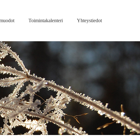
amuodot
Toimintakalenteri
Yhteystiedot