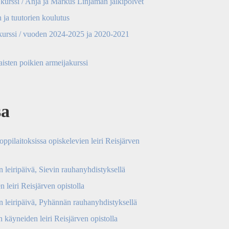
kurssi / Anja ja Markus Linjaman jälkipolvet
 ja tuutorien koulutus
urssi / vuoden 2024-2025 ja 2020-2021
sten poikien armeijakurssi
sa
oppilaitoksissa opiskelevien leiri Reisjärven
n leiripäivä, Sievin rauhanyhdistyksellä
n leiri Reisjärven opistolla
n leiripäivä, Pyhännän rauhanyhdistyksellä
 käyneiden leiri Reisjärven opistolla