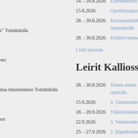
14. - 16.8.2026
Elämäntaidon 
15.8.2026
Opariohjaajien
28. - 30.8.2026
Kansanopistok
opistolaisille
" Toimitalolla
28. - 30.8.2026
Kehitysvammai
Lisää kursseja
iemi
Leirit Kallios
28. - 30.8.2026
Toisen asteen 
iinsa tutustuminen Toimitalolla
opistolla
15.9.2026
4. Varttuneide
18. - 20.9.2026
Yläkoululaiste
nen
22.9.2026
5. Varttuneide
25. - 27.9.2026
2. Rippikoulun