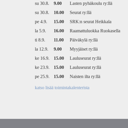
su 30.8.
9.00
Lasten pyhäkoulu ry:llä
su 30.8.
10.00
Seurat ry:llä
pe 4.9.
15.00
SRK:n seurat Heikkala
la 5.9.
16.00
Raamattuluokka Ruokasella
ti 8.9.
11.00
Päiväkylä ry:llä
la 12.9.
9.00
Myyjäiset ry:llä
ke 16.9.
15.00
Lauluseurat ry:llä
ke 23.9.
15.00
Lauluseurat ry:llä
pe 25.9.
15.00
Naisten ilta ry:llä
katso lisää toimintakalenterista