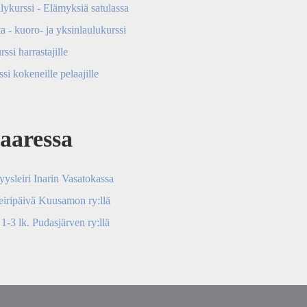
lykurssi - Elämyksiä satulassa
a - kuoro- ja yksinlaulukurssi
ssi harrastajille
si kokeneille pelaajille
saaressa
yysleiri Inarin Vasatokassa
leiripäivä Kuusamon ry:llä
 1-3 lk. Pudasjärven ry:llä