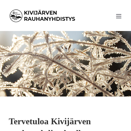
Skip
to
content
Tervetuloa Kivijärven