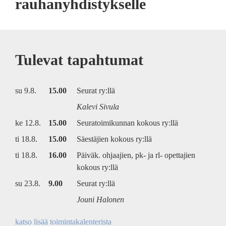
rauhanyhdistykselle
Tulevat tapahtumat
su 9.8.
15.00
Seurat ry:llä
Kalevi Sivula
ke 12.8.
15.00
Seuratoimikunnan kokous ry:llä
ti 18.8.
15.00
Säestäjien kokous ry:llä
ti 18.8.
16.00
Päiväk. ohjaajien, pk- ja rl- opettajien
kokous ry:llä
su 23.8.
9.00
Seurat ry:llä
Jouni Halonen
katso lisää toimintakalenterista