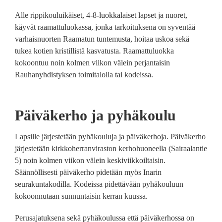
Alle rippikouluikäiset, 4-8-luokkalaiset lapset ja nuoret,
käyvät raamattuluokassa, jonka tarkoituksena on syventää
varhaisnuorten Raamatun tuntemusta, hoitaa uskoa sekä
tukea kotien kristillistä kasvatusta. Raamattuluokka
kokoontuu noin kolmen viikon välein perjantaisin
Rauhanyhdistyksen toimitalolla tai kodeissa.
Päiväkerho ja pyhäkoulu
Lapsille järjestetään pyhäkouluja ja päiväkerhoja. Päiväkerho
järjestetään kirkkoherranviraston kerhohuoneella (Sairaalantie
5) noin kolmen viikon välein keskiviikkoiltaisin.
Säännöllisesti päiväkerho pidetään myös Inarin
seurakuntakodilla. Kodeissa pidettävään pyhäkouluun
kokoonnutaan sunnuntaisin kerran kuussa.
Perusajatuksena sekä pyhäkoulussa että päiväkerhossa on