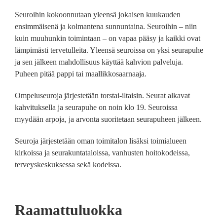
Seuroihin kokoonnutaan yleensä jokaisen kuukauden
ensimmäisenä ja kolmantena sunnuntaina. Seuroihin – niin
kuin muuhunkin toimintaan – on vapaa pääsy ja kaikki ovat
lämpimästi tervetulleita. Yleensä seuroissa on yksi seurapuhe
ja sen jälkeen mahdollisuus käyttää kahvion palveluja.
Puheen pitää pappi tai maallikkosaarnaaja.
Ompeluseuroja järjestetään torstai-iltaisin. Seurat alkavat
kahvituksella ja seurapuhe on noin klo 19. Seuroissa
myydään arpoja, ja arvonta suoritetaan seurapuheen jälkeen.
Seuroja järjestetään oman toimitalon lisäksi toimialueen
kirkoissa ja seurakuntataloissa, vanhusten hoitokodeissa,
terveyskeskuksessa sekä kodeissa.
Raamattuluokka