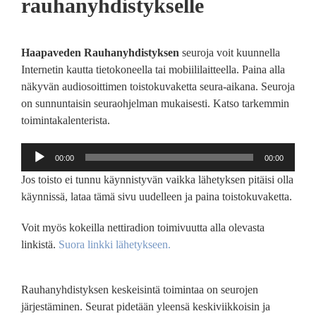
rauhanyhdistykselle
Haapaveden Rauhanyhdistyksen
seuroja voit kuunnella
Internetin kautta tietokoneella tai mobiililaitteella. Paina alla
näkyvän audiosoittimen toistokuvaketta seura-aikana. Seuroja
on sunnuntaisin seuraohjelman mukaisesti. Katso tarkemmin
toimintakalenterista.
Äänitoistin
00:00
00:00
Jos toisto ei tunnu käynnistyvän vaikka lähetyksen pitäisi olla
käynnissä, lataa tämä sivu uudelleen ja paina toistokuvaketta.
Voit myös kokeilla nettiradion toimivuutta alla olevasta
linkistä.
Suora linkki lähetykseen.
Rauhanyhdistyksen keskeisintä toimintaa on seurojen
järjestäminen. Seurat pidetään yleensä keskiviikkoisin ja