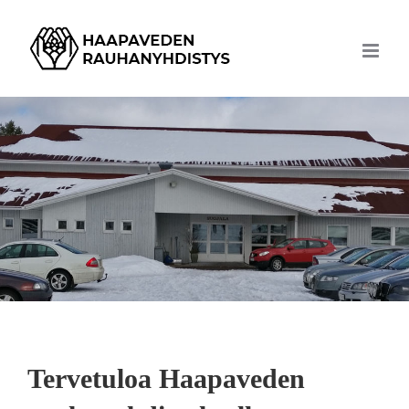
Skip
to
content
Tervetuloa Haapaveden