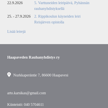
22.9.2026
5. Varttuneiden leiripäivä, Pyhännän
rauhanyhdistyksellä
25. - 27.9.2026
2. Rippikoulun käyneiden leiri
Reisjärven opistolla
Lisää leirejä
Haapaveden Rauhanyhdistys ry
Nurkkaperäntie 7, 86600 Haapavesi
arto.karsikas@gmail.com
Kiinteistö:
040 5704611