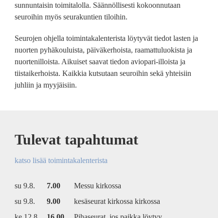
sunnuntaisin toimitalolla. Säännöllisesti kokoonnutaan
seuroihin myös seurakuntien tiloihin.
Seurojen ohjella toimintakalenterista löytyvät tiedot lasten ja
nuorten pyhäkouluista, päiväkerhoista, raamattuluokista ja
nuortenilloista. Aikuiset saavat tiedon aviopari-illoista ja
tiistaikerhoista. Kaikkia kutsutaan seuroihin sekä yhteisiin
juhliin ja myyjäisiin.
Tulevat tapahtumat
katso lisää toimintakalenterista
su 9.8.
7.00
Messu kirkossa
su 9.8.
9.00
kesäseurat kirkossa kirkossa
ke 12.8.
16.00
Pihaseurat, jos paikka löytyy