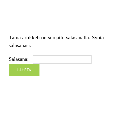
Skip
to
content
Tämä artikkeli on suojattu salasanalla. Syötä
salasanasi:
Salasana: