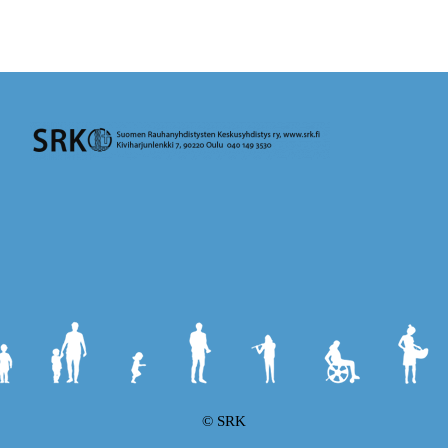
© SRK